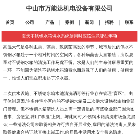
中山市万能达机电设备有限公司
首页
公司
产品
案例
新闻
招聘
联系
夏天不锈钢水箱供水系统使用时应该注意哪些事项
高温天气是各种虫类、藻类、致病菌高发的季节，城市居民的供水不
锈钢水箱处于一个相对封闭的空间内，各种病菌会大量繁殖，所以夏
季对不锈钢水箱的清洗工作马虎不得。水是人们的生命健康最重要的
一环，不能因为清洗不锈钢水箱浪费水而忽视了人们的健康，健康第
一，难怪人们现在都用起了净水器。
二次供水设施、不锈钢水箱水池清洗消毒等行业存在管理“盲区”。由
于体制原因,许多住宅小区内的不锈钢水箱及二次供水设施都由物业部
门管理。但不锈钢水箱清洗人员是需一定资质的,有些物业部门因为图
省事、贪便宜,聘用“李鬼”上岗。与此同时,不锈钢水箱清洗市场鱼龙混
杂,一些清洗公司未取得相关许可擅自开展业务,雇用的清洗消毒人员未
取得健康合格证就直接上岗工作,给居民生活用水安全带来隐患。