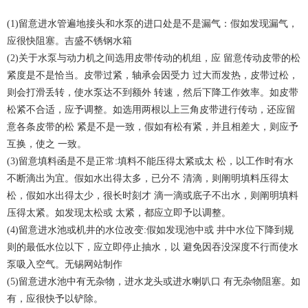
(1)留意进水管遍地接头和水泵的进口处是不是漏气：假如发现漏气，
应很快阻塞。吉盛不锈钢水箱
(2)关于水泵与动力机之间选用皮带传动的机组，应 留意传动皮带的松
紧度是不是恰当。皮带过紧，轴承会因受力 过大而发热，皮带过松，
则会打滑丢转，使水泵达不到额外 转速，然后下降工作效率。如皮带
松紧不合适，应予调整。如选用两根以上三角皮带进行传动，还应留
意各条皮带的松 紧是不是一致，假如有松有紧，并且相差大，则应予
互换，使之 一致。
(3)留意填料函是不是正常:填料不能压得太紧或太 松，以工作时有水
不断滴出为宜。假如水出得太多，已分不 清滴，则阐明填料压得太
松，假如水出得太少，很长时刻才 滴一滴或底子不出水，则阐明填料
压得太紧。如发现太松或 太紧，都应立即予以调整。
(4)留意进水池或机井的水位改变:假如发现池中或 井中水位下降到规
则的最低水位以下，应立即停止抽水，以 避免因吞没深度不行而使水
泵吸入空气。无锡网站制作
(5)留意进水池中有无杂物，进水龙头或进水喇叭口 有无杂物阻塞。如
有，应很快予以铲除。